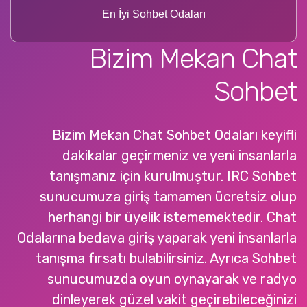
En İyi Sohbet Odaları
Bizim Mekan Chat
Sohbet
Bizim Mekan Chat Sohbet Odaları keyifli
dakikalar geçirmeniz ve yeni insanlarla
tanışmanız için kurulmuştur. IRC Sohbet
sunucumuza giriş tamamen ücretsiz olup
herhangi bir üyelik istememektedir. Chat
Odalarına bedava giriş yaparak yeni insanlarla
tanışma fırsatı bulabilirsiniz. Ayrıca Sohbet
sunucumuzda oyun oynayarak ve radyo
dinleyerek güzel vakit geçirebileceğinizi