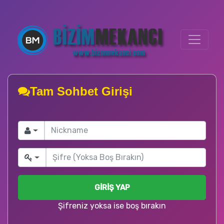
Tam Sohbet Girişi
GIRIŞ YAP
Şifreniz yoksa ise boş bırakın