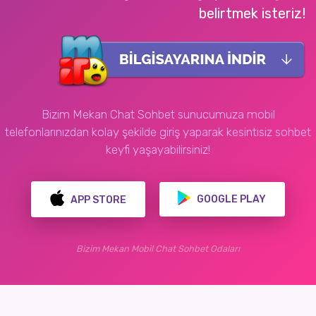
belirtmek isteriz!
Bizim Mekan Chat Sohbet sunucumuza mobil
telefonlarınızdan kolay şekilde giriş yaparak kesintisiz sohbet
keyfi yaşayabilirsiniz!
GOOGLE PLAY
APP STORE
Bizim Mekan Mobil Chat Sohbet Odaları