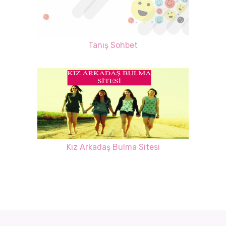
Tanış Sohbet
Kız Arkadaş Bulma Sitesi