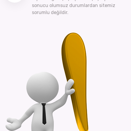
sonucu olumsuz durumlardan sitemiz
sorumlu değildir.