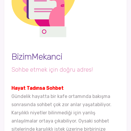
BizimMekanci
Sohbe etmek için doğru adres!
Hayat Tadınsa Sohbet
Gündelik hayatta bir kafe ortamında bakışma
sonrasında sohbet çok zor anlar yaşatabiliyor.
Karşılıklı niyetler bilinmediği için yanlış
anlaşılmalar ortaya çıkabiliyor. Oysaki sohbet
sitelerinde karşılıklı istek üzerine birbirinize