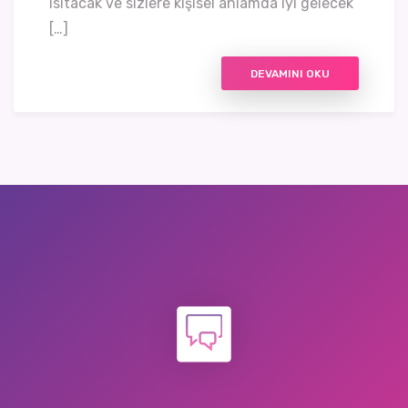
ısıtacak ve sizlere kişisel anlamda iyi gelecek
[…]
DEVAMINI OKU