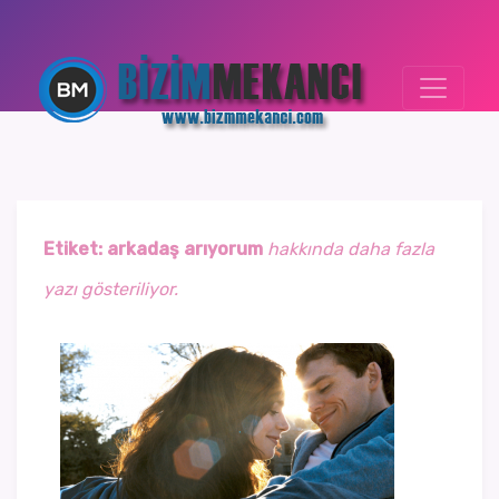
Etiket:
arkadaş arıyorum
hakkında daha fazla
yazı gösteriliyor.