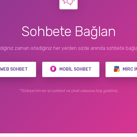
Sohbete Bağlan
ediğiniz zaman istediğiniz her yerden sizde anında sohbete bağla
WEB SOHBET
MOBIL SOHBET
MIRC İ
*Türkiye'nin en iyi sohbet ve chat odasına hoş geldiniz.