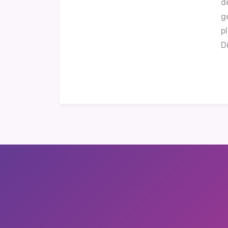
d
g
p
Di