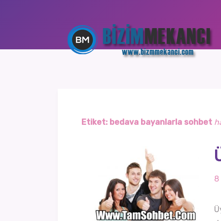
Etiket:
bedava bayanlarla sohbet
h
8
Ü