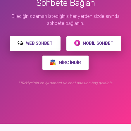
Sohbete Bağlan
Dilediğiniz zaman istediğiniz her yerden sizde anında
sohbete bağlanın.
WEB SOHBET
MOBIL SOHBET
MIRC İNDIR
*Türkiye'nin en iyi sohbet ve chat odasına hoş geldiniz.