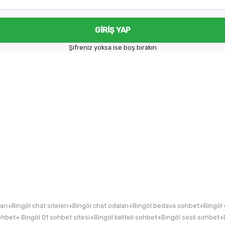
GIRIŞ YAP
Şifreniz yoksa ise boş bırakın
rı+Bingöl chat siteleri+Bingöl chat odaları+Bingöl bedava sohbet+Bingöl 
bet+ Bingöl 01 sohbet sitesi+Bingöl kaliteli sohbet+Bingöl sesli sohbet+B