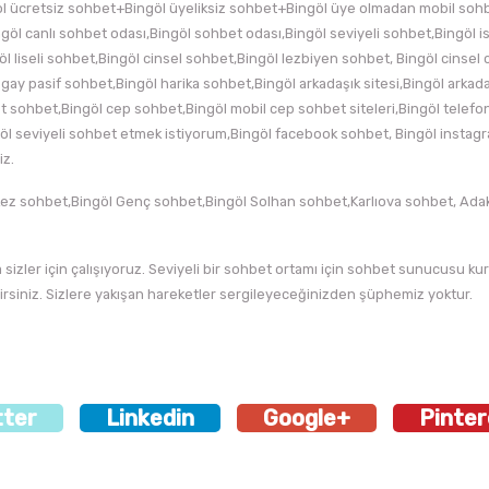
l ücretsiz sohbet+Bingöl üyeliksiz sohbet+Bingöl üye olmadan mobil sohb
ingöl canlı sohbet odası,Bingöl sohbet odası,Bingöl seviyeli sohbet,Bingöl i
l liseli sohbet,Bingöl cinsel sohbet,Bingöl lezbiyen sohbet, Bingöl cinsel c
gay pasif sohbet,Bingöl harika sohbet,Bingöl arkadaşık sitesi,Bingöl arkada
t sohbet,Bingöl cep sohbet,Bingöl mobil cep sohbet siteleri,Bingöl telefon
öl seviyeli sohbet etmek istiyorum,Bingöl facebook sohbet, Bingöl instagra
iz.
erkez sohbet,Bingöl Genç sohbet,Bingöl Solhan sohbet,Karlıova sohbet, Ad
a sizler için çalışıyoruz. Seviyeli bir sohbet ortamı için sohbet sunucusu k
ilirsiniz. Sizlere yakışan hareketler sergileyeceğinizden şüphemiz yoktur.
tter
Linkedin
Google+
Pinter