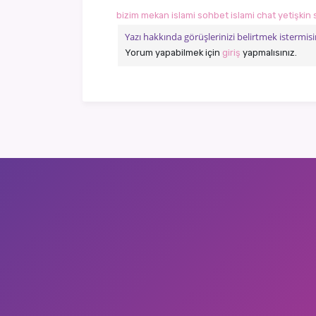
bizim mekan
islami sohbet
islami chat
yetişkin
Yazı hakkında görüşlerinizi belirtmek istermisi
Yorum yapabilmek için
giriş
yapmalısınız.