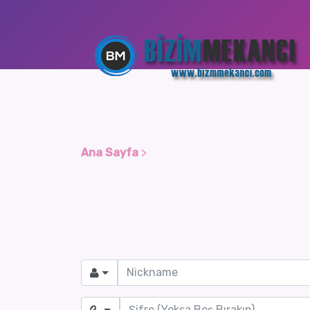
Ana Sayfa
>