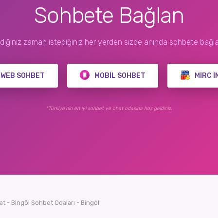
Sohbete Bağlan
ediğiniz zaman istediğiniz her yerden sizde anında sohbete bağla
WEB SOHBET
MOBIL SOHBET
MIRC İ
*Türkiye'nin en iyi sohbet ve chat odasına hoş geldiniz.
t - Bingöl Sohbet Odaları - Bingöl