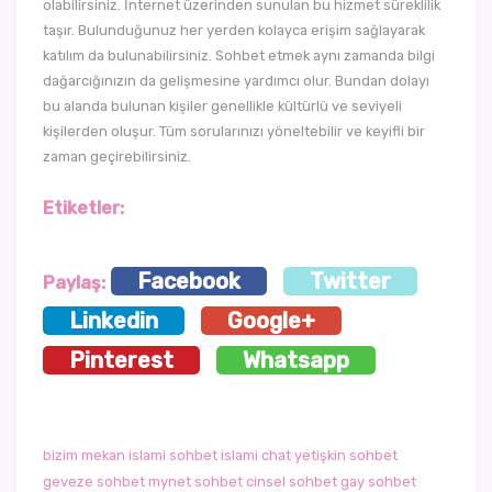
olabilirsiniz. İnternet üzerinden sunulan bu hizmet süreklilik
taşır. Bulunduğunuz her yerden kolayca erişim sağlayarak
katılım da bulunabilirsiniz. Sohbet etmek aynı zamanda bilgi
dağarcığınızın da gelişmesine yardımcı olur. Bundan dolayı
bu alanda bulunan kişiler genellikle kültürlü ve seviyeli
kişilerden oluşur. Tüm sorularınızı yöneltebilir ve keyifli bir
zaman geçirebilirsiniz.
Etiketler:
Facebook
Twitter
Paylaş:
Linkedin
Google+
Pinterest
Whatsapp
bizim mekan
islami sohbet
islami chat
yetişkin sohbet
geveze sohbet
mynet sohbet
cinsel sohbet
gay sohbet