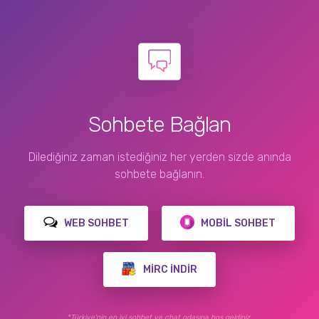
Sohbete Bağlan
Dilediğiniz zaman istediğiniz her yerden sizde anında
sohbete bağlanın.
WEB SOHBET
MOBIL SOHBET
MIRC İNDIR
*Türkiye'nin en iyi sohbet ve chat odasına hoş geldiniz.