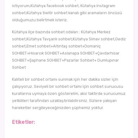
istiyorum,Kütahya facebook sohbet, Kütahya instagram
sohbet,Kütahya tiwitir sohbet kanalı gibi aramaların öncüsü
olduğumuzu belirtmek isteriz.
Kütahya ilçe bazında sohbet odaları : Kütahya Merkez
sohbet,Kütahya Tavşanlı sohbet,Kütahya Simav sohbet,Gediz
sohbet,Emet sohbet+Altıntaş sohbet+Domaniç
SOHBET+Hisarcık SOHBET+Aslanapa SOHBET+Çavdarhisar
SOHBET+Şaphane SOHBET+Pazarlar Sohbet+ Dumlupınar
Sohbet
Kaliteli bir sohbet ortamı sunmak için her dakika sizler için
çalışıyoruz. Seviyeli bir sohbet ortamı için sohbet sunucusu
kurallarına uymaya özen gösterelim, aksi taktirde sunucumuz
yetkilileri tarafından uzaklaştırılabilirsiniz. Sizlere yakışan
hareketler sergileyeceğinizden şüphemiz yoktur.
Etiketler: