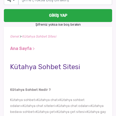
GIRIŞ YAP
Şifreniz yoksa ise boş bırakın
Genel
>
Kütahya Sohbet Sitesi
Ana Sayfa
>
Kütahya Sohbet Sitesi
Kütahya Sohbet Nedir ?
Kütahya sohbet+Kütahya chat+Kütahya sohbet
odaları+Kütahya chat siteleri+Kütahya chat odaları+Kütahya
bedava sohbet+Kütahya çet+Kütahya çet sitesi+Kütahya gay