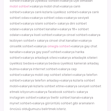
sohbet+sakarya üyeliksiz sohbet+sakarya üye olmadan
mobil sohbet
+sakarya mobil chat+sakarya canlı
sohbet+sakarya canlı kızlarla üyeliksiz sohbet+sakarya canlı
sohbet odası+sakarya sohbet odası+sakarya seviyeli
sohbet+sakarya islami sohbet+ sakarya dini sohbet
odaları+sakarya sohbet kanalları+sakarya 18+ sohbet
odaları+sakarya liseli sohbet+sakarya cinsel sohbet+sakarya
lezbiyen sohbet+ sakarya cinsel chat kanalları+sakarya
cinsellik sohbet+sakarya
omegla sohbet
+sakarya gay chat
kanalları+sakarya gay pasif sohbet+sakarya harika
sohbet+sakarya arkadaşık sitesi+sakarya arkadaşlık siteleri
üyeliksiz bedava+sakarya bedava üyeliksiz kameralı arkadaş
bulma+sakarya internet sohbet+sakarya cep
sohbet+sakarya mobil cep sohbet siteleri+sakarya telefon
sohbet+sakarya telefon arkadaşı+sakarya kızlarla sohbet
mobil+sakaryalı kızlarla sohbet etme+sakarya seviyeli sohbet
etmek istiyorum+sakarya facebook sohbet+ sakarya
instagram sohbet+sakarya tiwitir sohbet kanalı+sakarya
mynet sohbet+sakarya görüntülü sohbet gibi aramaların
öncüsü olduğumuzu belirtmek isteriz.