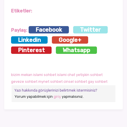
Etiketler:
Facebook
Twitter
Paylaş:
Linkedin
Google+
Pinterest
Whatsapp
bizim mekan
islami sohbet
islami chat
yetişkin sohbet
geveze sohbet
mynet sohbet
cinsel sohbet
gay sohbet
Yazı hakkında görüşlerinizi belirtmek istermisiniz?
Yorum yapabilmek için
giriş
yapmalısınız.