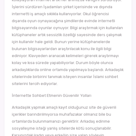
İşlerini sürdüren İşadamları şirket içerisinde ve dışında
internetti iş amaçlı sıklıkla kullanıyorlar. Okul öğrencisi
dışarıda oyun oynayacağına şimdilerde evinde internetli
bilgisayarında oyunlar oynuyor. Bilgi araştırmak için kullanılan
kütüphaneler artık sessizlik özelliği sayesinde ders çalışmak
için kullanılır hale geldi. Bunun yerine kütüphanelerde
bulunan bilgisayarlardan araştırılacak konu ile ilgili bilgi
ediniyor. Klavyeden aranacak kelimeleri girerek araştırmayı
kolay ve kısa sürede yapabiliyorlar. Durum böyle olunca
arkadaşlıklarda online ortamda yapılmaya başlandı. Arkadaşlık
sitelerinde birbirini tanımak isteyen insanlar İslami sohbet
sitelerini tercih ediyorlar.
İnternette Sohbet Etmenin Güvenilir Yolları
Arkadaşlık yapmak amaçlı kayıt olduğunuz site de güvenli
içerikler barındırılmıyorsa muhafazakar olmanız bile bu
ortamlarda bulunmamanızı gerektirir. Arkadaş edinme
sosyalleşme isteği yanlış sitelerde kötü sonuçlanabilir.
Karşınızdaki kadın veya erkeğin size yalan söyleyip