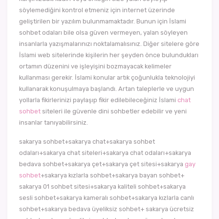
söylemediğini kontrol etmeniz için internet üzerinde
geliştirilen bir yazılım bulunmamaktadır. Bunun için İslami
sohbet odaları bile olsa güven vermeyen, yalan söyleyen
insanlarla yazışmalarınızı noktalamalısınız. Diğer sitelere göre
İslami web sitelerinde kişilerin her şeyden önce bulundukları
ortamın düzenini ve işleyişini bozmayacak kelimeler
kullanması gerekir. İslami konular artık çoğunlukla teknolojiyi
kullanarak konuşulmaya başlandı. Artan taleplerle ve uygun
yollarla fikirlerinizi paylaşıp fikir edilebileceğiniz İslami
chat
sohbet
siteleri ile güvenle dini sohbetler edebilir ve yeni
insanlar tanıyabilirsiniz.
sakarya sohbet+sakarya chat+sakarya sohbet
odaları+sakarya chat siteleri+sakarya chat odaları+sakarya
bedava sohbet+sakarya çet+sakarya çet sitesi+sakarya
gay
sohbet
+sakarya kızlarla sohbet+sakarya bayan sohbet+
sakarya 01 sohbet sitesi+sakarya kaliteli sohbet+sakarya
sesli sohbet+sakarya kameralı sohbet+sakarya kızlarla canlı
sohbet+sakarya bedava üyeliksiz sohbet+ sakarya ücretsiz