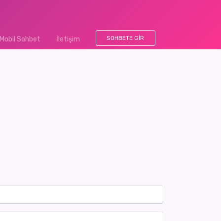
SOHBETE GIR
Mobil Sohbet
İletişim