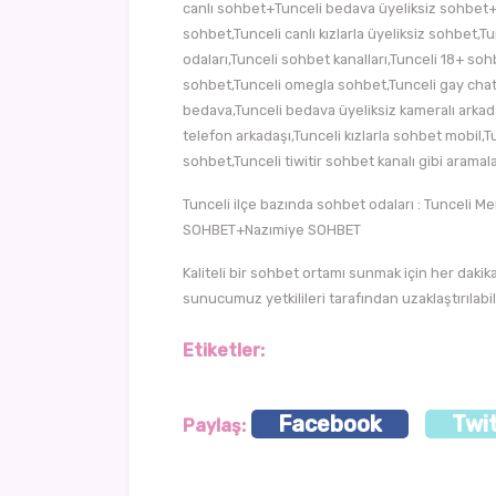
canlı sohbet+Tunceli bedava üyeliksiz sohbet+
sohbet,Tunceli canlı kızlarla üyeliksiz sohbet,T
odaları,Tunceli sohbet kanalları,Tunceli 18+ sohb
sohbet,Tunceli omegla sohbet,Tunceli gay chat ka
bedava,Tunceli bedava üyeliksiz kameralı arkad
telefon arkadaşı,Tunceli kızlarla sohbet mobil,
sohbet,Tunceli tiwitir sohbet kanalı gibi arama
Tunceli ilçe bazında sohbet odaları : Tuncel
SOHBET+Nazımiye SOHBET
Kaliteli bir sohbet ortamı sunmak için her dakik
sunucumuz yetkilileri tarafından uzaklaştırılab
Etiketler:
Facebook
Twi
Paylaş: