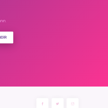
nın.
NDIR