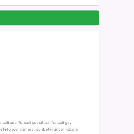
celi çet+Tunceli çet sitesi+Tunceli gay
et+Tunceli kameralı sohbet+Tunceli kızlarla