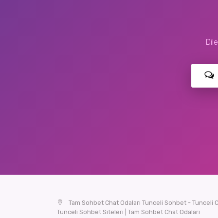
Dil
Tam Sohbet Chat Odaları Tunceli Sohbet - Tunceli C
Tunceli Sohbet Siteleri | Tam Sohbet Chat Odaları