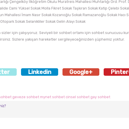
rlığı Çengelköy İlköğretim Okulu Muratreis Mahallesi Muhtarlığı Ord. Prof.
ide Cami Yüksel Sokak Molla Fikret Sokak Taşkıran Sokak Katip Çelebi Sokak
atun Mahallesi İmam Nasır Sokak Kozanoğlu Sokak Ramazanoğlu Sokak Hacı
topark Sokak Selanikliler Sokak Gelin Alayı Sokak
a sizler için çalışıyoruz. Seviyeli bir sohbet ortamı için sohbet sunucusu k
ilirsiniz. Sizlere yakışan hareketler sergileyeceğinizden şüphemiz yoktur.
tter
Linkedin
Google+
Pinter
 sohbet
geveze sohbet
mynet sohbet
cinsel sohbet
gay sohbet
niz?