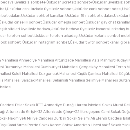
r bedava üyeliksiz sohbet+ Üsküdar ücretsiz sohbet+Üsküdar üyeliksiz s
t,Üsküdar canlı kızlarla üyeliksiz sohbet,Üsküdar canlı sohbet odası,Üsk
hbet odaları,Üsküdar sohbet kanalları,Üsküdar 18+ sohbet odaları,Üsküdar 
ı,Üsküdar cinsellik sohbet,Üsküdar omegla sohbet,Üsküdar gay chat kanalla
aşlık siteleri üyeliksiz bedava,Üsküdar bedava üyeliksiz kameralı arkadaş
dar telefon sohbet,Üsküdar telefon arkadaşı,Üsküdar kızlarla sohbet mobil
book sohbet, Üsküdar instagram sohbet,Üsküdar tiwitir sohbet kanalı gibi
m Mahallesi Ahmediye Mahallesi Altunizade Mahallesi Aziz Mahmut Hüdayi M
esi Burhaniye Mahallesi Cumhuriyet Mahallesi Çengelköy Mahallesi Ferah M
e Mahallesi Kuleli Mahallesi Kuzguncuk Mahallesi Küçük Çamlıca Mahallesi Kü
s Mahallesi Salacak Mahallesi Selamiali Mahallesi Selimiye Mahallesi Sultan
hallesi
addesi Etiler Sokak İETT Ahmediye Durağı Harem İskelesi Sokak Murat Re
ağı Altunizade Girişi-K12 Altunizade Çıkışı-K12 Kuruçeşme Cami Sokak Doğ
Sokak Hakimiyeti Milliye Caddesi Durbalı Sokak Selami Ali Efendi Caddesi B
aşı Cami Sırma Perde Sokak Kerem Sokak Amerikan Lisesi Vakıf Sokak Yıldı