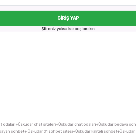
GIRIŞ YAP
Şifreniz yoksa ise boş bırakın
odaları+Üsküdar chat siteleri+Üsküdar chat odaları+Üsküdar bedava so
ayan sohbet+ Üsküdar 01 sohbet sitesi+Üsküdar kaliteli sohbet+Üsküdar 