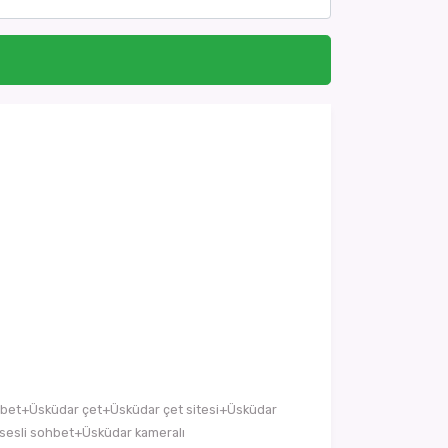
hbet+Üsküdar çet+Üsküdar çet sitesi+Üsküdar
sesli sohbet+Üsküdar kameralı