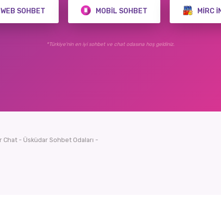
WEB SOHBET
MOBIL SOHBET
MIRC İ
*Türkiye'nin en iyi sohbet ve chat odasına hoş geldiniz.
 Chat - Üsküdar Sohbet Odaları -