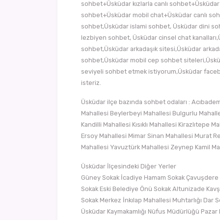
sohbet+Üsküdar kızlarla canlı sohbet+Üsküda
sohbet+Üsküdar mobil chat+Üsküdar canlı sohbe
sohbet,Üsküdar islami sohbet, Üsküdar dini so
lezbiyen sohbet, Üsküdar cinsel chat kanallar
sohbet,Üsküdar arkadaşık sitesi,Üsküdar arkad
sohbet,Üsküdar mobil cep sohbet siteleri,Üskü
seviyeli sohbet etmek istiyorum,Üsküdar face
isteriz.
Üsküdar ilçe bazında sohbet odaları : Acıbade
Mahallesi Beylerbeyi Mahallesi Bulgurlu Mahall
Kandilli Mahallesi Kısıklı Mahallesi Kirazlıtep
Ersoy Mahallesi Mimar Sinan Mahallesi Murat Rei
Mahallesi Yavuztürk Mahallesi Zeynep Kamil Ma
Üsküdar İlçesindeki Diğer Yerler
Güney Sokak İcadiye Hamam Sokak Çavuşdere C
Sokak Eski Belediye Önü Sokak Altunizade Kavş
Sokak Merkez İnkılap Mahallesi Muhtarlığı Dar 
Üsküdar Kaymakamlığı Nüfus Müdürlüğü Pazar B