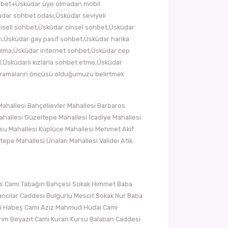
ohbet+Üsküdar üye olmadan mobil
üdar sohbet odası,Üsküdar seviyeli
liseli sohbet,Üsküdar cinsel sohbet,Üsküdar
rı,Üsküdar gay pasif sohbet,Üsküdar harika
 bulma,Üsküdar internet sohbet,Üsküdar cep
,Üsküdarlı kızlarla sohbet etme,Üsküdar
 aramaların öncüsü olduğumuzu belirtmek
ahallesi Bahçelievler Mahallesi Barbaros
ahallesi Güzeltepe Mahallesi İcadiye Mahallesi
çüksu Mahallesi Küplüce Mahallesi Mehmet Akif
tepe Mahallesi Ünalan Mahallesi Validei Atik
is Cami Tabağın Bahçesi Sokak Himmet Baba
ancılar Caddesi Bulgurlu Mescit Sokak Nur Baba
ilali Habeş Cami Aziz Mahmud Hüdai Cami
rım Beyazıt Cami Kuran Kursu Balaban Caddesi