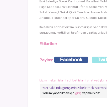
Eski Belediye Sokak Cumhuriyet Mahallesi Muhta
Paşa Caddesi Aziz Mahmut Efendi Sokak Yeni Val
Sokak Yamaçlı Sokak Çinili Cami Hacı Hesna H
Anadolu Hastanesi Spor Salonu Kuledibi Sokak O
Kaliteli bir sohbet ortamı sunmak için her dakik
sunucumuz yetkilileri tarafından uzaklaştırılab
Etiketler:
Facebook
Twi
Paylaş:
bizim mekan
islami sohbet
islami chat
yetişkin
Yazı hakkında görüşlerinizi belirtmek istermisi
Yorum yapabilmek için
giriş
yapmalısınız.